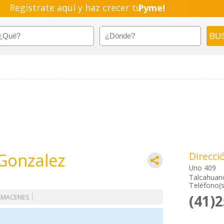
Regístrate aquí y haz crecer tu
Pyme!
Emprendimiento!
 Gonzalez
Direcci
Uno 409
Talcahuano
Teléfono(s
(41)
LMACENES