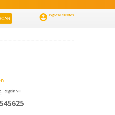

Ingreso clientes
ón
, Región VIII
):
2545625