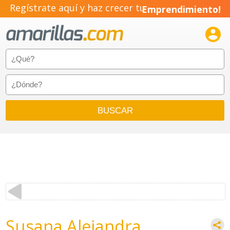
Regístrate aquí y haz crecer tu
Emprendimiento!

Susana Alejandra