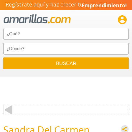
Regístrate aquí y haz crecer tu
Emprendimiento!

Sandra Del Carmen