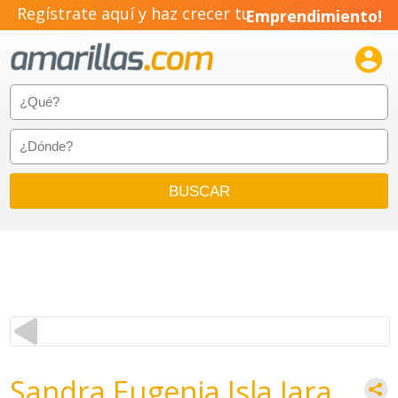
Regístrate aquí y haz crecer tu
Emprendimiento!

Sandra Eugenia Isla Jara