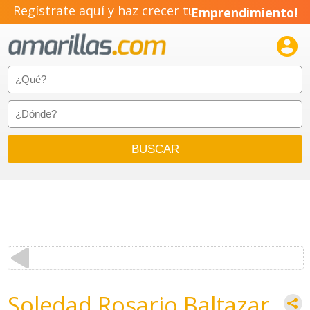
Regístrate aquí y haz crecer tu
Emprendimiento!

Soledad Rosario Baltazar