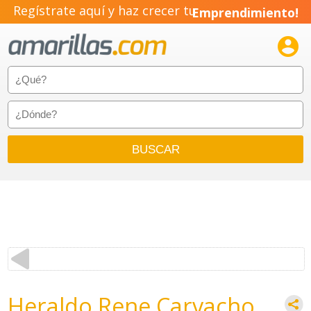
Regístrate aquí y haz crecer tu
Emprendimiento!

Heraldo Rene Carvacho