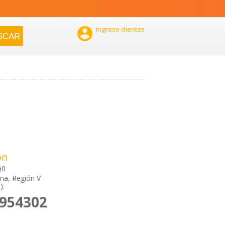

Ingreso clientes
ón
90
ana, Región V
):
2954302