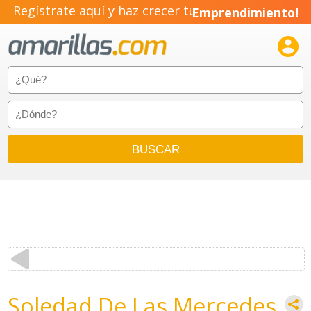
Regístrate aquí y haz crecer tu
Emprendimiento!

Soledad De Las Mercedes