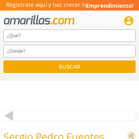
Regístrate aquí y haz crecer tu
Emprendimiento!

Sergio Pedro Fuentes