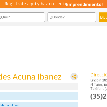
Regístrate aquí y haz crecer tu
Emprendimiento!
des Acuna Ibanez
Direcci
Lincoln 28
El Tabo, R
Teléfono(s
(35)
 Mercantil.com