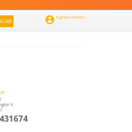

Ingreso clientes
ón
5
egión V
):
2431674