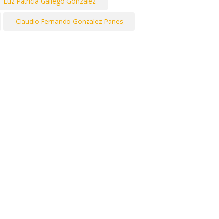
Luz Patricia Gallego Gonzalez
Claudio Fernando Gonzalez Panes