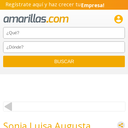
Regístrate aquí y haz crecer tu
Empresa!
Negocio!

Pyme!
Emprendimiento!
Sonia Luisa Augusta