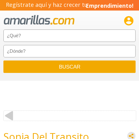
Regístrate aquí y haz crecer tu
Emprendimiento!

Sonia Del Transito