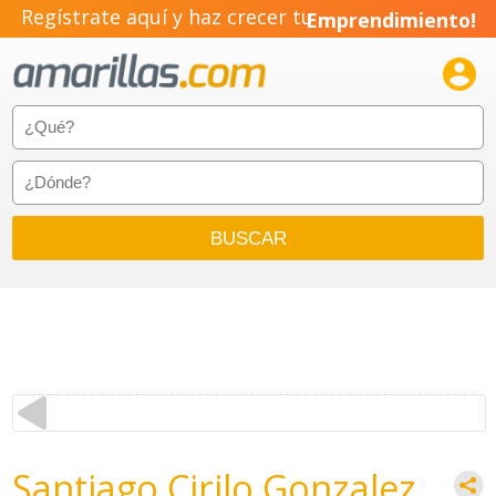
Regístrate aquí y haz crecer tu
Emprendimiento!

Santiago Cirilo Gonzalez