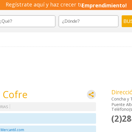
Regístrate aquí y haz crecer tu
Emprendimiento!
 Cofre
Direcci
Concha y 
Puente Alt
RIAS
Teléfono(s
(2)2
 Mercantil.com