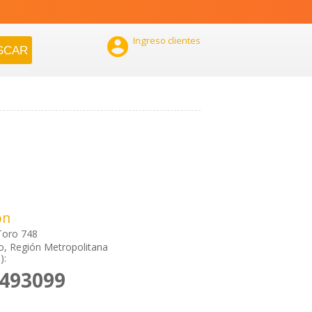

Ingreso clientes
ón
Toro 748
o, Región Metropolitana
):
8493099