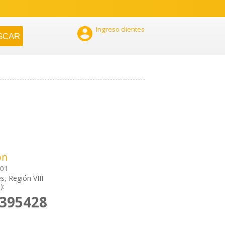

Ingreso clientes
ón
301
s, Región VIII
):
2395428