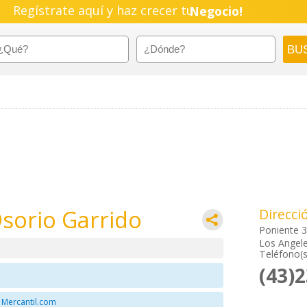
Regístrate aquí y haz crecer tu
Negocio!
Pyme!
Emprendimiento!
Osorio Garrido
Direcci
Poniente 
Los Angele
Teléfono(s
(43)
 Mercantil.com