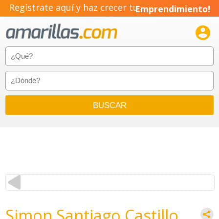
Regístrate aquí y haz crecer tu
Emprendimiento!

Simon Santiago Castillo