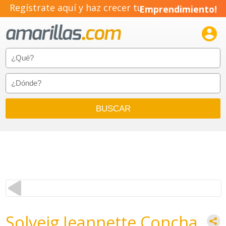
Regístrate aquí y haz crecer tu
Emprendimiento!

Solveig Jeannette Concha