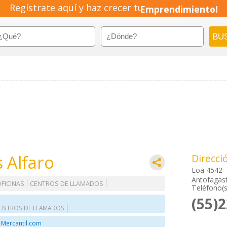
Regístrate aquí y haz crecer tu
Emprendimiento!
 Alfaro
Direcci
Loa 4542
Antofagast
FICINAS
CENTROS DE LLAMADOS
Teléfono(s
(55)
ENTROS DE LLAMADOS
 Mercantil.com