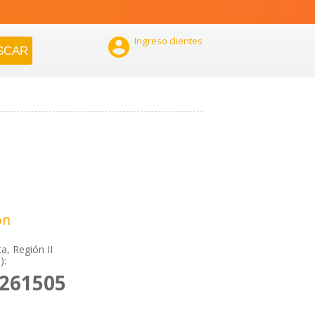

Ingreso clientes
ón
a, Región II
):
2261505