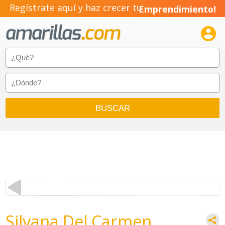
Regístrate aquí y haz crecer tu
Emprendimiento!

Silvana Del Carmen