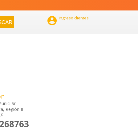

Ingreso clientes
ón
unici Sn
a, Región II
):
2268763