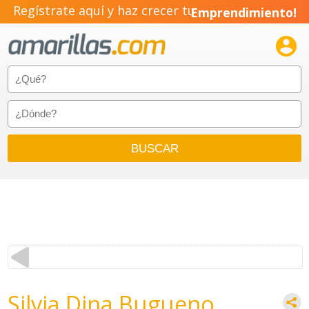
Regístrate aquí y haz crecer tu
Emprendimiento!

Silvia Dina Bugueno