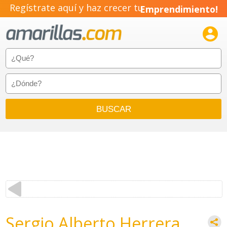
Regístrate aquí y haz crecer tu
Emprendimiento!

Sergio Alberto Herrera