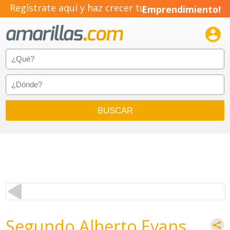
Regístrate aquí y haz crecer tu
Emprendimiento!

Segundo Alberto Evans