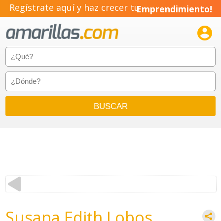
Regístrate aquí y haz crecer tu
Emprendimiento!

Susana Edith Lobos