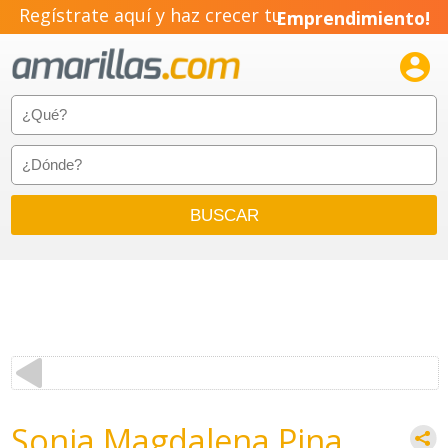
Regístrate aquí y haz crecer tu
Emprendimiento!

Sonia Magdalena Pina