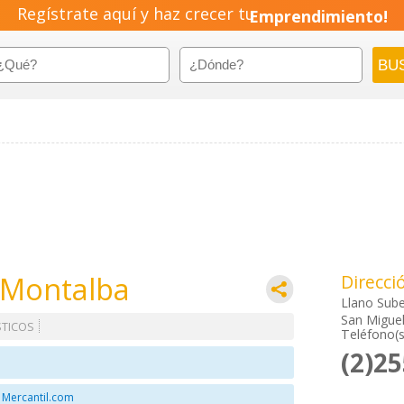
Regístrate aquí y haz crecer tu
Emprendimiento!
 Montalba
Direcci
Llano Sub
San Miguel
TICOS
Teléfono(s
(2)2
 Mercantil.com