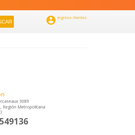

Ingreso clientes
ón
ercaseaux 3089
, Región Metropolitana
):
5549136