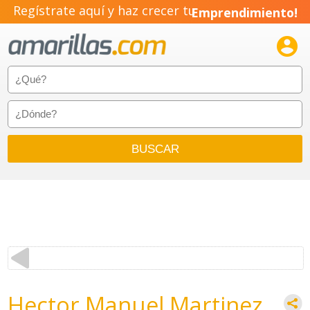
Regístrate aquí y haz crecer tu
Emprendimiento!

Hector Manuel Martinez