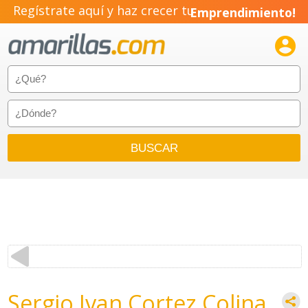
Regístrate aquí y haz crecer tu
Emprendimiento!

Sergio Ivan Cortez Colina