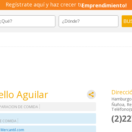
Regístrate aquí y haz crecer tu
Emprendimiento!
llo Aguilar
Direcci
Hamburgo
Ñuñoa, Re
PARACION DE COMIDA
Teléfono(s
(2)2
E COMIDA
 Mercantil.com