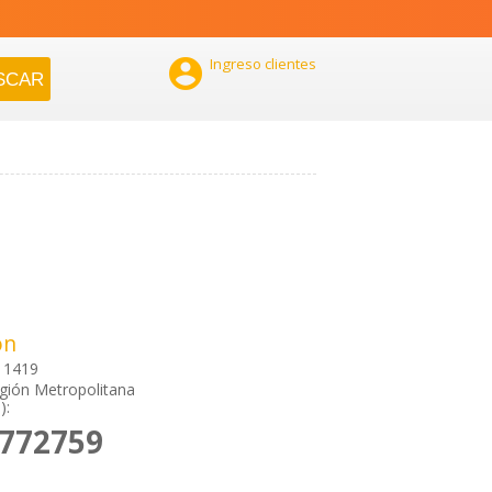

Ingreso clientes
ón
 1419
gión Metropolitana
):
2772759