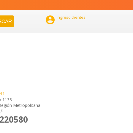

Ingreso clientes
ón
o 1133
Región Metropolitana
):
8220580