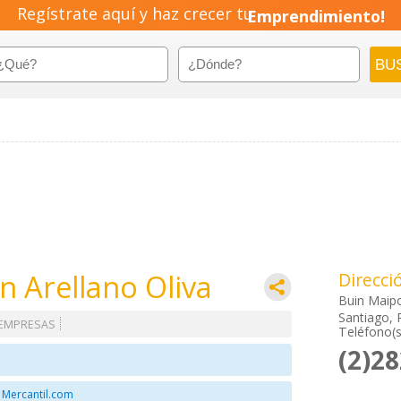
Regístrate aquí y haz crecer tu
Emprendimiento!
 Arellano Oliva
Direcci
Buin Maip
Santiago, 
 EMPRESAS
Teléfono(s
(2)2
 Mercantil.com