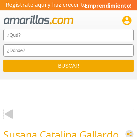
Regístrate aquí y haz crecer tu
Emprendimiento!

Susana Catalina Gallardo