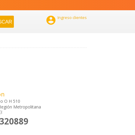

Ingreso clientes
ón
do O H 510
Región Metropolitana
):
6320889