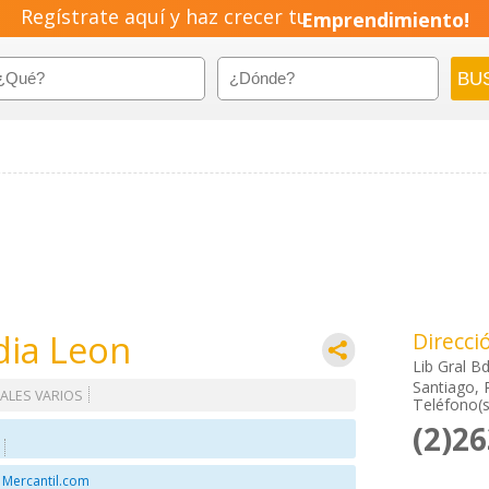
Regístrate aquí y haz crecer tu
Emprendimiento!
edia Leon
Direcci
Lib Gral B
Santiago, 
ALES VARIOS
Teléfono(s
(2)2
 Mercantil.com