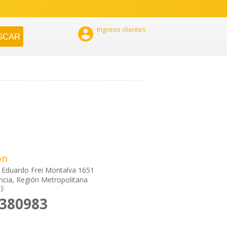

Ingreso clientes
ón
 Eduardo Frei Montalva 1651
cia, Región Metropolitana
):
7380983