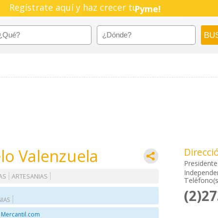
Regístrate aquí y haz crecer tu
Pyme!
Emprendimiento!
lo Valenzuela
Direcci
Presidente
Independen
AS
ARTESANIAS
Teléfono(s
(2)2
NIAS
 Mercantil.com