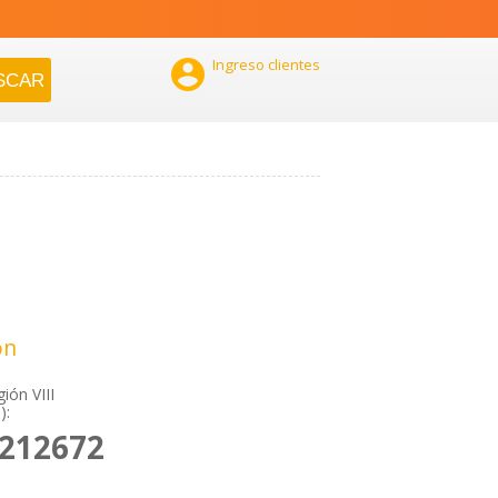

Ingreso clientes
ón
gión VIII
):
2212672