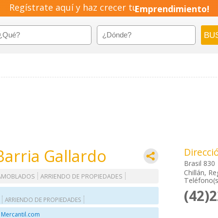
Regístrate aquí y haz crecer tu
Emprendimiento!
Barria Gallardo
Direcci
Brasil 830
Chillán, Re
 AMOBLADOS
ARRIENDO DE PROPIEDADES
Teléfono(s
(42)
ARRIENDO DE PROPIEDADES
 Mercantil.com