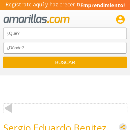
Regístrate aquí y haz crecer tu
Emprendimiento!

Sergio Eduardo Benitez