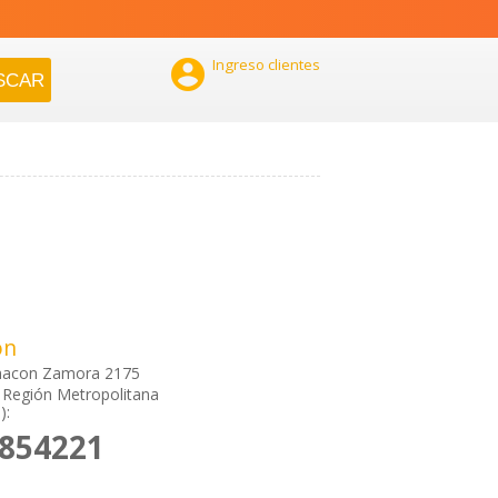

Ingreso clientes
ón
hacon Zamora 2175
, Región Metropolitana
):
2854221