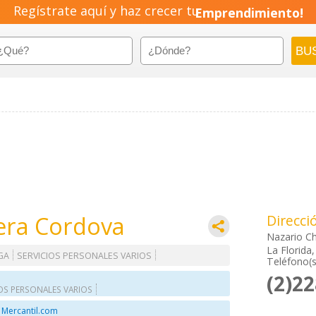
Regístrate aquí y haz crecer tu
Emprendimiento!
vera Cordova
Direcci
Nazario C
La Florida
GA
SERVICIOS PERSONALES VARIOS
Teléfono(s
(2)2
OS PERSONALES VARIOS
 Mercantil.com