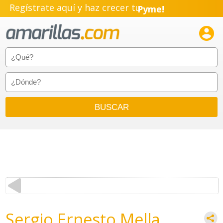
Regístrate aquí y haz crecer tu
Pyme!
Emprendimiento!

Sergio Ernesto Mella