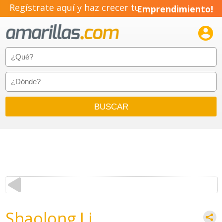
Regístrate aquí y haz crecer tu
Emprendimiento!

Shaolong Li