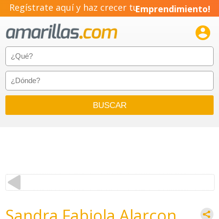
Regístrate aquí y haz crecer tu
Emprendimiento!

Sandra Fabiola Alarcon