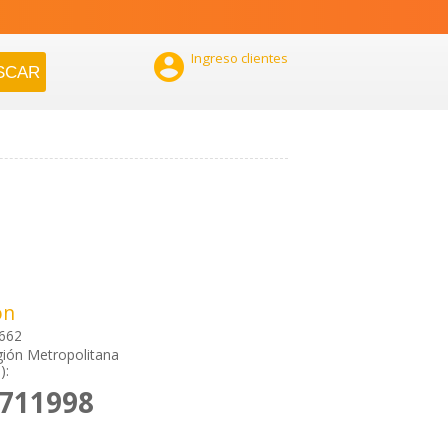

Ingreso clientes
ón
2662
ión Metropolitana
):
7711998