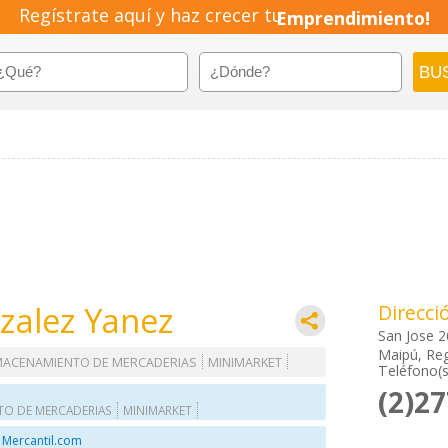
Regístrate aquí y haz crecer tu
Emprendimiento!
zalez Yanez
Direcci
San Jose 
Maipú, Reg
MACENAMIENTO DE MERCADERIAS
MINIMARKET
Teléfono(s
(2)2
TO DE MERCADERIAS
MINIMARKET
 Mercantil.com