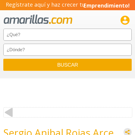
Regístrate aquí y haz crecer tu
Emprendimiento!

Sergio Anibal Rojas Arce