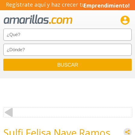
Regístrate aquí y haz crecer tu
Emprendimiento!

Sulfi Felisa Nave Ramos