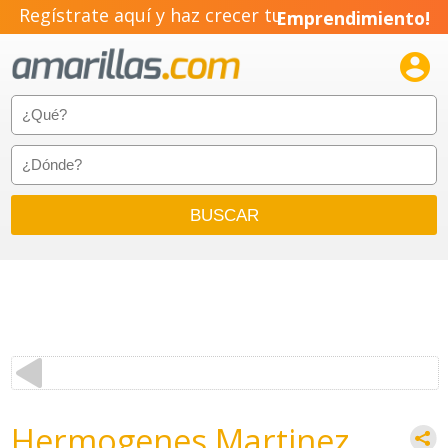
Regístrate aquí y haz crecer tu
Emprendimiento!

Hermogenes Martinez