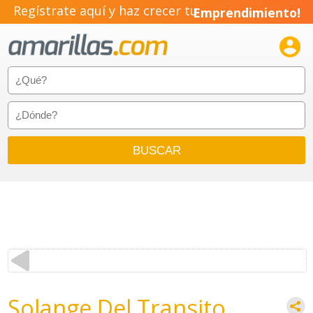
Regístrate aquí y haz crecer tu
Emprendimiento!

Solange Del Transito