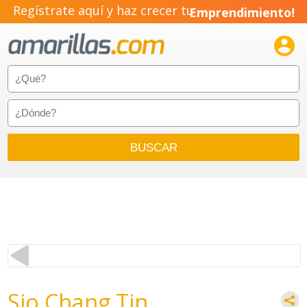
Regístrate aquí y haz crecer tu
Emprendimiento!

Sio Chang Tin