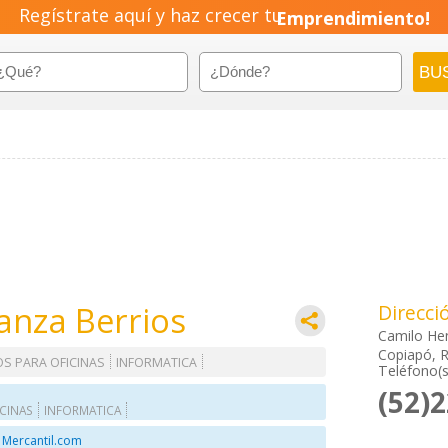
Regístrate aquí y haz crecer tu
Emprendimiento!
anza Berrios
Direcci
Camilo He
Copiapó, R
OS PARA OFICINAS
INFORMATICA
Teléfono(s
(52)
ICINAS
INFORMATICA
 Mercantil.com