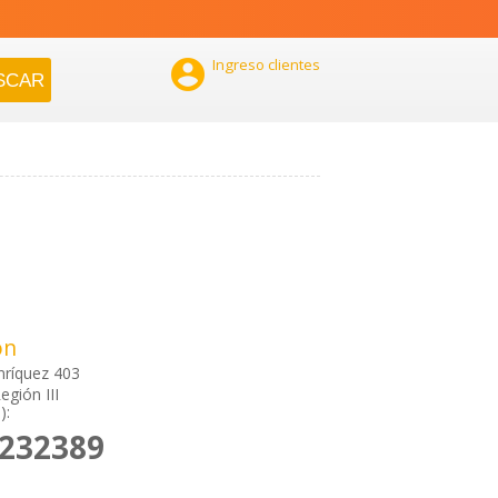

Ingreso clientes
ón
nríquez 403
egión III
):
2232389