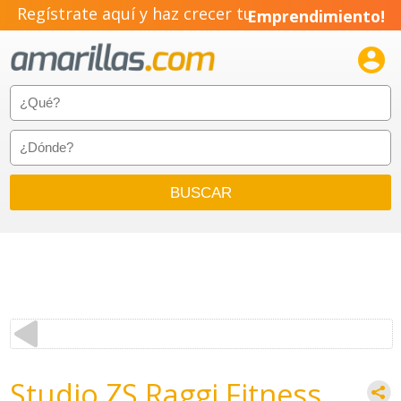
Regístrate aquí y haz crecer tu
Emprendimiento!

Studio ZS Raggi Fitness