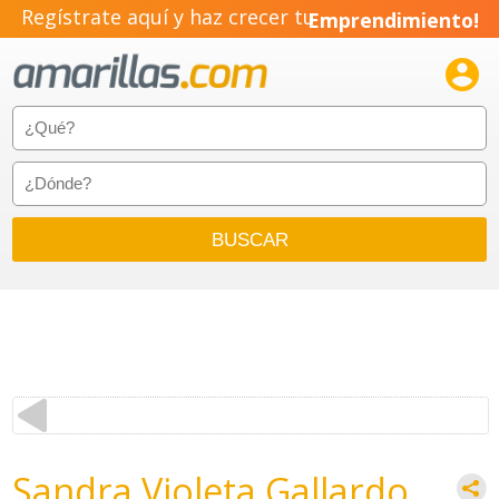
Regístrate aquí y haz crecer tu
Emprendimiento!

Sandra Violeta Gallardo