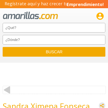
Regístrate aquí y haz crecer tu
Emprendimiento!

Sandra Ximena Fonseca