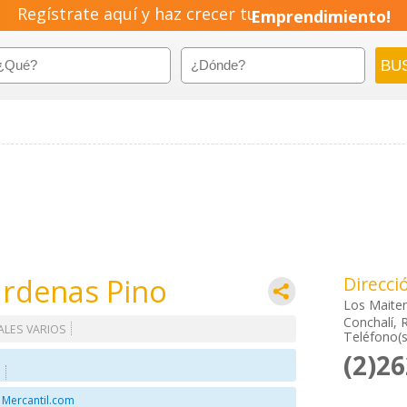
Regístrate aquí y haz crecer tu
Emprendimiento!
ardenas Pino
Direcci
Los Maite
Conchalí, 
ALES VARIOS
Teléfono(s
(2)2
S
 Mercantil.com