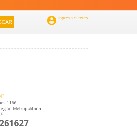

Ingreso clientes
ón
nes 1166
Región Metropolitana
):
6261627